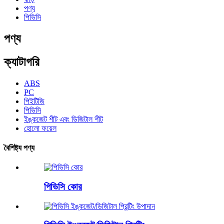
পণ্য
পিভিসি
পণ্য
ক্যাটাগরি
ABS
PC
পিইটিজি
পিভিসি
ইঙ্কজেট শীট এবং ডিজিটাল শীট
হোলো ফয়েল
বৈশিষ্ট্য পণ্য
পিভিসি কোর