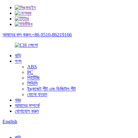
আমাদের কল করুন:+86 0510-86219166
বাড়ি
পণ্য
ABS
PC
পিইটিজি
পিভিসি
ইঙ্কজেট শীট এবং ডিজিটাল শীট
হোলো ফয়েল
খবর
আমাদের সম্পর্কে
যোগাযোগ করুন
English
বাড়ি