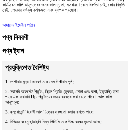
কার্ড-বেস কালি আনুগত্যের জন্য ভাল দৃঢ়তা, স্তরায়ণে কোন বিবর্ণতা নেই, কোন বিকৃতি
নেই, চমৎকার বার্ধক্য কর্মক্ষমতা এবং ব্যাপক প্রয়োগ।
আমাদের ইমেইল পাঠান
পণ্য বিবরণী
পণ্য ট্যাগ
প্রযুক্তিগত বৈশিষ্ট্য
1. পেশাদার মুদ্রণ আবরণ সঙ্গে বেস উপাদান পৃষ্ঠ;
2. সরাসরি অফসেট প্রিন্টিং, স্ক্রিন প্রিন্টিং (মুক্তা, সোনা এবং রূপা, ইত্যাদি) হতে
পারে এবং সরাসরি Hp প্রিন্টিংয়ের জন্য ব্যবহার করা যেতে পারে। ভাল কালি
আনুগত্য;
3. ফ্লুরোসেন্ট বিরোধী জাল চিহ্নের স্বচ্ছতা বজায় রাখতে পারে;
4. বিভিন্ন রংধনু ছায়াছবি নিম্ন পিভিসি সঙ্গে উচ্চ বন্ধন দৃঢ়তা আছে;