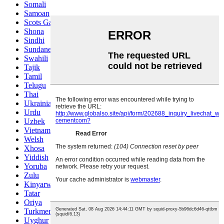
Somali
Samoan
Scots Gaelic
Shona
Sindhi
Sundanese
Swahili
Tajik
Tamil
Telugu
Thai
Ukrainian
Urdu
Uzbek
Vietnamese
Welsh
Xhosa
Yiddish
Yoruba
Zulu
Kinyarwanda
Tatar
Oriya
Turkmen
Uyghur