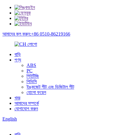
আমাদের কল করুন:+86 0510-86219166
বাড়ি
পণ্য
ABS
PC
পিইটিজি
পিভিসি
ইঙ্কজেট শীট এবং ডিজিটাল শীট
হোলো ফয়েল
খবর
আমাদের সম্পর্কে
যোগাযোগ করুন
English
বাড়ি