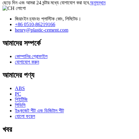
ছেড়ে দিন এবং আমরা 24 ঘন্টার মধ্যে যোগাযোগ করা হবে.
অনুসন্ধান
জিয়াংইন চ্যাংহং প্লাস্টিক কোং, লিমিটেড।
+86 0510-86219166
henry@plastic-cement.com
আমাদের সম্পর্কে
কোম্পানির প্রোফাইল
যোগাযোগ করুন
আমাদের পণ্য
ABS
PC
পিইটিজি
পিভিসি
ইঙ্কজেট শীট এবং ডিজিটাল শীট
হোলো ফয়েল
খবর