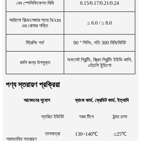
বেধ স্পেসিফিকেশন মিমি
0.15/0.17/0.21/0.24
আঠালো ফিল্ম/লেজার স্তর N/cm
≥ 6.0 / ≥ 8.0
এর খোসার শক্তি
স্ট্রিপিং শর্ত
90 ° পিলিং, গতি 300 মিমি/মিনিট
অফসেট প্রিন্টিং, স্ক্রিন প্রিন্টিং ইউভি কালি,
কালি জন্য উপযুক্ত
এইচপি ইন্ডিগো
পণ্য স্তরায়ণ প্রক্রিয়া
আবেদনের সুযোগ
ব্যাংক কার্ড, ক্রেডিট কার্ড, ইত্যাদি
স্তরিত ইউনিট
গরম টিপে
ঠান্ডা চাপা
তাপমাত্রা
130~140℃
≤25℃
প্রস্তাবিত স্তরায়ণ