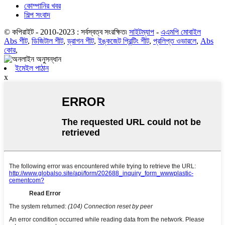
কোম্পানির খবর
শিল্প সংবাদ
© কপিরাইট - 2010-2023 : সর্বস্বত্ব সংরক্ষিত৷
সাইটম্যাপ
-
এএমপি মোবাইল
Abs শীট
,
ডিজিটাল শীট
,
ড্রাগন শীট
,
ইঙ্কজেট প্রিন্টিং শীট
,
প্রলিপ্ত ওভারলে
,
Abs
কোর
,
ইমেইল পাঠান
x