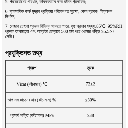
5. প্রতিরোধের পরিধান, কার্যকরভাবে কার্ড জীবন প্রসারিত;
6. ব্যবসায়িক কার্ড মুদ্রণ প্রক্রিয়া পরিবেশগত সুরক্ষা, কোন দ্রাবক, নিষ্কাশন
নির্গমন;
7. লেজার চেহারা প্রভাব বিভিন্ন থাকতে পারে, পৃষ্ঠ প্রভাব সমৃদ্ধ.85℃, 95%RH
ধ্রুবক তাপমাত্রা এবং আর্দ্রতা চেম্বারে 500 ঘন্টা পরে খোসার শক্তি ≥5.5N/
সেমি।
প্রযুক্তিগত তথ্য
প্রকল্প
সূচক
72±2
Vicat (কাঁচামাল) ℃
তাপ সংকোচনের হার (কাঁচামাল) %
≤30%
প্রসার্য শক্তি (কাঁচামাল) MPa
≥38